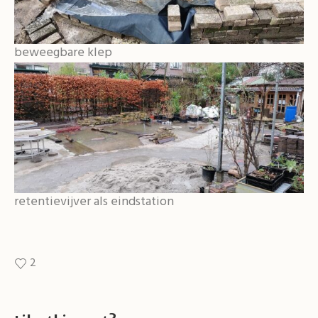
beweegbare klep
retentievijver als eindstation
2