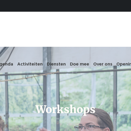
genda
Activiteiten
Diensten
Doe mee
Over ons
Openin
Workshops