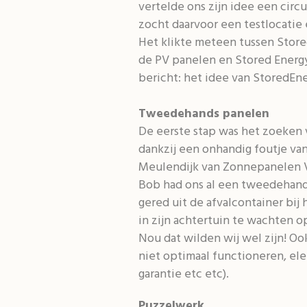
vertelde ons zijn idee een circ
zocht daarvoor een testlocatie 
Het klikte meteen tussen Stored
de PV panelen en Stored Energy
bericht: het idee van StoredEne
Tweedehands panelen
De eerste stap was het zoeken 
dankzij een onhandig foutje van
Meulendijk van Zonnepanelen V
Bob had ons al een tweedehands
gered uit de afvalcontainer bi
in zijn achtertuin te wachten o
Nou dat wilden wij wel zijn! O
niet optimaal functioneren, e
garantie etc etc).
Puzzelwerk