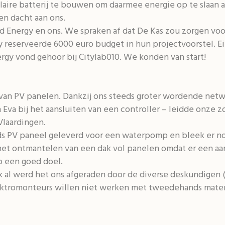
ulaire batterij te bouwen om daarmee energie op te slaan 
en dacht aan ons.
 Energy en ons. We spraken af dat De Kas zou zorgen voor
 reserveerde 6000 euro budget in hun projectvoorstel. 
rgy vond gehoor bij Citylab010. We konden van start!
van PV panelen. Dankzij ons steeds groter wordende netw
 Eva bij het aansluiten van een controller – leidde onze z
laardingen.
 PV paneel geleverd voor een waterpomp en bleek er nog
j het ontmantelen van een dak vol panelen omdat er een aa
p een goed doel.
ok al werd het ons afgeraden door de diverse deskundige
lektromonteurs willen niet werken met tweedehands mate