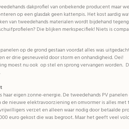
weedehands dakprofiel van onbekende producent maar wel
monteren op een glasdak geen kattenpis. Het kost aardig 
maken van tweedehands materialen wordt bijdehand tegen
chuifprofielen? Die blijken merkspecifiek! Niets is comp
panelen op de grond gestaan voordat alles was uitgedach
ren er drie gesneuveld door storm en onhandigheid. Oei!
ing moest nu ook op stel en sprong vervangen worden. D
.
t
Kas haar eigen zonne-energie. De tweedehands PV panelen 
n de nieuwe elektravoorziening en omvormer is alles met
vrijwilligers verzet en alleen waar nodig door betaalde pro
6000 euro gekost die was begroot. Maar het geeft veel vol