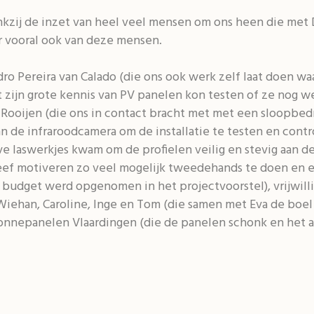
kzij de inzet van heel veel mensen om ons heen die met 
ar vooral ook van deze mensen.
o Pereira van Calado (die ons ook werk zelf laat doen wa
 zijn grote kennis van PV panelen kon testen of ze nog we
n Rooijen (die ons in contact bracht met met een sloopbedri
an de infraroodcamera om de installatie te testen en contr
e laswerkjes kwam om de profielen veilig en stevig aan de
ef motiveren zo veel mogelijk tweedehands te doen en e
 budget werd opgenomen in het projectvoorstel), vrijwillig
Wiehan, Caroline, Inge en Tom (die samen met Eva de boel 
onnepanelen Vlaardingen (die de panelen schonk en het a