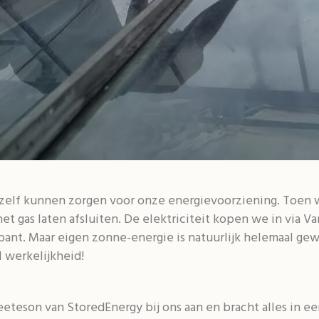
zelf kunnen zorgen voor onze energievoorziening. Toen w
t gas laten afsluiten. De elektriciteit kopen we in via 
abant. Maar eigen zonne-energie is natuurlijk helemaal gew
l werkelijkheid!
teson van StoredEnergy bij ons aan en bracht alles in een