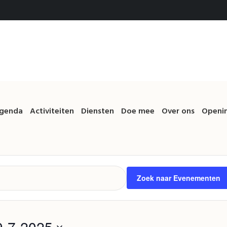
genda
Activiteiten
Diensten
Doe mee
Over ons
Openin
Zoek naar Evenementen
9-7-2025