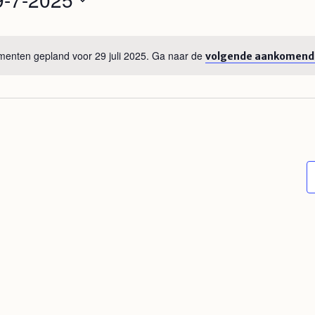
ecteer
n
um.
enten gepland voor 29 juli 2025. Ga naar de
volgende aankomend